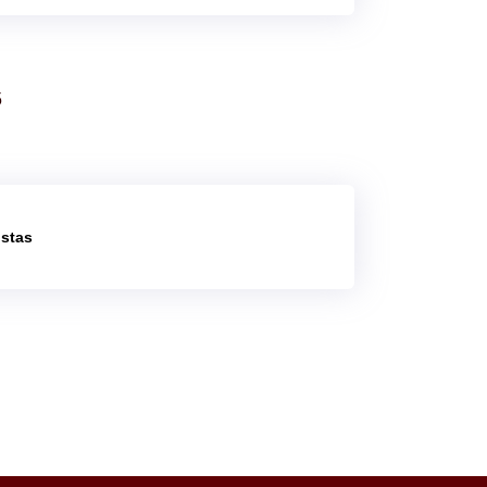
5
istas