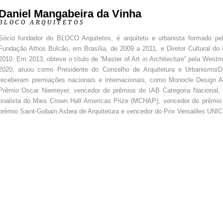
Daniel Mangabeira da Vinha
BLOCO ARQUITETOS
Sócio fundador do BLOCO Arquitetos, é arquiteto e urbanista formado pela
Fundação Athos Bulcão, em Brasília, de 2009 a 2011, e Diretor Cultural do 
2010. Em 2013, obteve o título de “Master of Art in Architecture” pela Westm
2020, atuou como Presidente do Conselho de Arquitetura e Urbanismo/
receberam premiações nacionais e internacionais, como Monocle Design Awar
Prêmio Oscar Niemeyer, vencedor de prêmios do IAB Categoria Nacional, v
finalista do Mies Crown Hall Americas Prize (MCHAP), vencedor do prêmio
prêmio Saint-Gobain Asbea de Arquitetura e vencedor do Prix Versailles UNIC