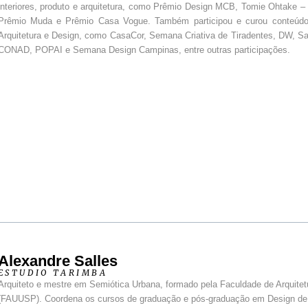
interiores, produto e arquitetura, como Prêmio Design MCB, Tomie Ohtake – 
Prêmio Muda e Prêmio Casa Vogue. Também participou e curou conteúdo 
Arquitetura e Design, como CasaCor, Semana Criativa de Tiradentes, DW, Sal
CONAD, POPAI e Semana Design Campinas, entre outras participações.
Alexandre Salles
ESTUDIO TARIMBA
Arquiteto e mestre em Semiótica Urbana, formado pela Faculdade de Arquite
(FAUUSP). Coordena os cursos de graduação e pós-graduação em Design de Int