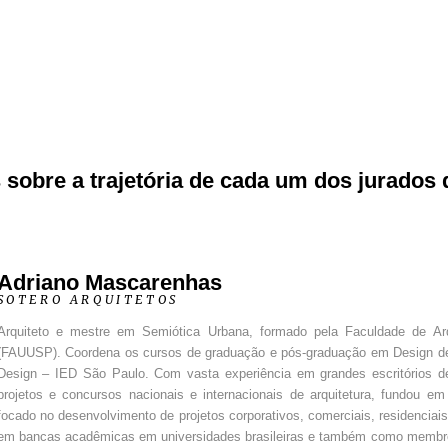
obre a trajetória de cada um dos jurados d
Adriano Mascarenhas
SOTERO ARQUITETOS
Arquiteto e mestre em Semiótica Urbana, formado pela Faculdade de Ar
(FAUUSP). Coordena os cursos de graduação e pós-graduação em Design de In
Design – IED São Paulo. Com vasta experiência em grandes escritórios d
projetos e concursos nacionais e internacionais de arquitetura, fundou em 
focado no desenvolvimento de projetos corporativos, comerciais, residenciais
em bancas acadêmicas em universidades brasileiras e também como membro d