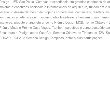
Design – IED São Paulo. Com vasta experiência em grandes escritórios de a
projetos e concursos nacionais e internacionais de arquitetura, fundou em 2011
focado no desenvolvimento de projetos corporativos, comerciais, residenciais
em bancas acadêmicas em universidades brasileiras e também como membro d
interiores, produto e arquitetura, como Prêmio Design MCB, Tomie Ohtake – L
Prêmio Muda e Prêmio Casa Vogue. Também participou e curou conteúdo para
Arquitetura e Design, como CasaCor, Semana Criativa de Tiradentes, DW, Salo
CONAD, POPAI e Semana Design Campinas, entre outras participações.